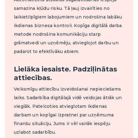
samazina kļūdu risku. Tā ļauj izvairīties no
laikietilpīgiem labojumiem un nodrošina labāku
ikdienas biznesa kontroli. Kopīga digitālā darba
metode nodrošina komunikāciju starp
grāmatvedi un uzņēmēju, atvieglojot darbu un
padarot to efektīvāku abiem.
Lielāka iesaiste. Padziļinātas
attiecības.
Veiksmīgu attiecību izveidošanai nepieciešams
laiks. Sadarbība digitālajā vidē veidojas ātrāk un
vieglāk. Pateicoties atvieglotam ikdienas
darbam un kopīgai izpratnei par uzņēmuma
finanšu situāciju, Jums ir vēl vairāk iespēju
uzlabot sadarbību.