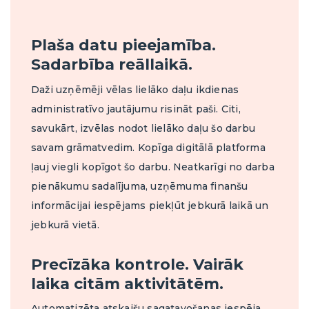
Plaša datu pieejamība.
Sadarbība reāllaikā.
Daži uzņēmēji vēlas lielāko daļu ikdienas
administratīvo jautājumu risināt paši. Citi,
savukārt, izvēlas nodot lielāko daļu šo darbu
savam grāmatvedim. Kopīga digitālā platforma
ļauj viegli kopīgot šo darbu. Neatkarīgi no darba
pienākumu sadalījuma, uzņēmuma finanšu
informācijai iespējams piekļūt jebkurā laikā un
jebkurā vietā.
Precīzāka kontrole. Vairāk
laika citām aktivitātēm.
Automatizēta atskaišu sagatavošanas iespēja