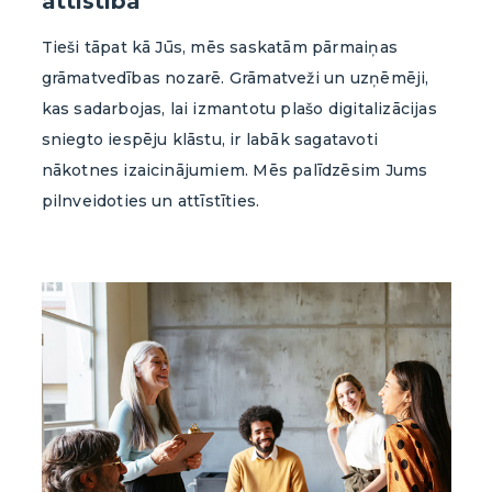
attīstībā
Tieši tāpat kā Jūs, mēs saskatām pārmaiņas
grāmatvedības nozarē. Grāmatveži un uzņēmēji,
kas sadarbojas, lai izmantotu plašo digitalizācijas
sniegto iespēju klāstu, ir labāk sagatavoti
nākotnes izaicinājumiem. Mēs palīdzēsim Jums
pilnveidoties un attīstīties.