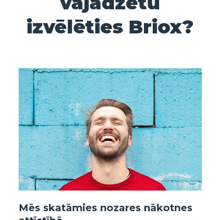
vajadzētu
izvēlēties Briox?
Mēs skatāmies nozares nākotnes