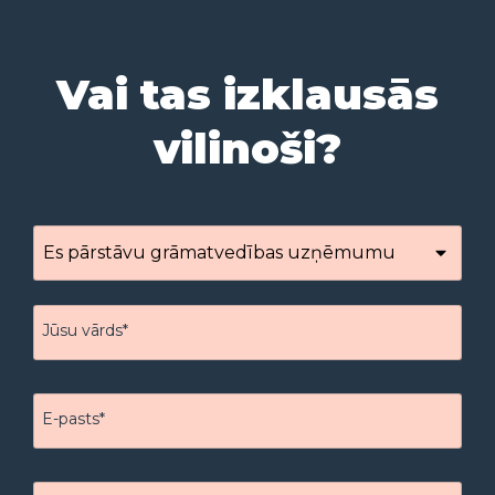
Vai tas izklausās
vilinoši?
Jūsu vārds*
E-pasts*