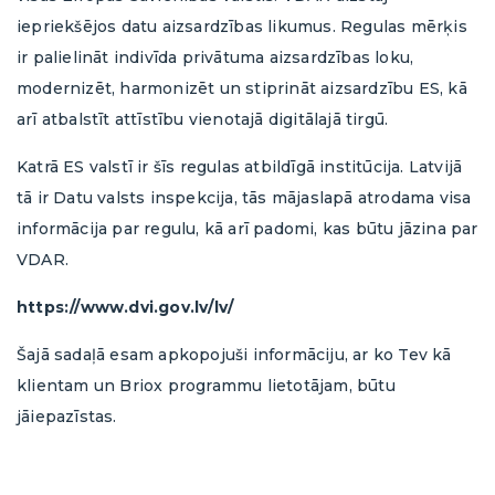
Savam uzņēmumam
Savam uzņēmumam
Savam uzņēmumam
iepriekšējos datu aizsardzības likumus. Regulas mērķis
Iesniegt
ir palielināt indivīda privātuma aizsardzības loku,
Ja esat uzņēmējs, kurš vēlas izmantot Briox,
Ja esat uzņēmējs, kurš vēlas izmantot Briox,
Ja esat uzņēmējs, kurš vēlas izmantot Briox,
E-pasts*
modernizēt, harmonizēt un stiprināt aizsardzību ES, kā
Jūsu grāmatvedis palīdzēs uzsākt darbu vai
Jūsu grāmatvedis palīdzēs uzsākt darbu vai
Jūsu grāmatvedis palīdzēs uzsākt darbu.
arī atbalstīt attīstību vienotajā digitālajā tirgū.
iegādāties Briox tiešsaistē, atverot saiti tālāk.
iegādāties Briox tiešsaistē, atverot saiti tālāk.
Briox uzņēmumiem
Tālruņa numurs*
Katrā ES valstī ir šīs regulas atbildīgā institūcija. Latvijā
Pirkt
Pirkt
tā ir Datu valsts inspekcija, tās mājaslapā atrodama visa
Es piekrītu saņemt informāciju atbilstoši
informācija par regulu, kā arī padomi, kas būtu jāzina par
privātuma politikai
.
VDAR.
https://www.dvi.gov.lv/lv/
Iesniegt
Šajā sadaļā esam apkopojuši informāciju, ar ko Tev kā
klientam un Briox programmu lietotājam, būtu
jāiepazīstas.