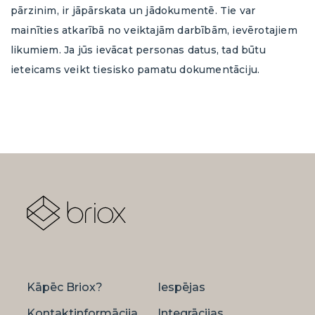
pārzinim, ir jāpārskata un jādokumentē. Tie var
mainīties atkarībā no veiktajām darbībām, ievērotajiem
likumiem. Ja jūs ievācat personas datus, tad būtu
ieteicams veikt tiesisko pamatu dokumentāciju.
Kāpēc Briox?
Iespējas
Kontaktinformācija
Integrācijas