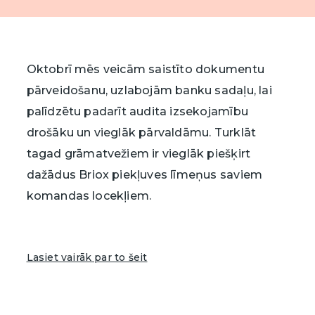
Savam uzņēmumam
Savam uzņēmumam
Savam uzņēmumam
Iesniegt
Ja esat uzņēmējs, kurš vēlas izmantot Briox,
Ja esat uzņēmējs, kurš vēlas izmantot Briox,
Ja esat uzņēmējs, kurš vēlas izmantot Briox,
E-pasts*
Jūsu grāmatvedis palīdzēs uzsākt darbu vai
Jūsu grāmatvedis palīdzēs uzsākt darbu vai
Jūsu grāmatvedis palīdzēs uzsākt darbu.
Oktobrī mēs veicām saistīto dokumentu
iegādāties Briox tiešsaistē, atverot saiti tālāk.
iegādāties Briox tiešsaistē, atverot saiti tālāk.
pārveidošanu, uzlabojām banku sadaļu, lai
Briox uzņēmumiem
Tālruņa numurs*
palīdzētu padarīt audita izsekojamību
Pirkt
Pirkt
drošāku un vieglāk pārvaldāmu. Turklāt
Es piekrītu saņemt informāciju atbilstoši
privātuma politikai
.
tagad grāmatvežiem ir vieglāk piešķirt
dažādus Briox piekļuves līmeņus saviem
komandas locekļiem.
Iesniegt
Lasiet vairāk par to šeit