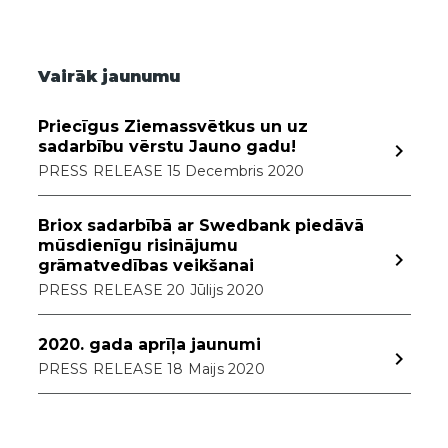
Vairāk jaunumu
Priecīgus Ziemassvētkus un uz
sadarbību vērstu Jauno gadu!
navigate_next
PRESS RELEASE 15 Decembris 2020
Briox sadarbībā ar Swedbank piedāvā
mūsdienīgu risinājumu
navigate_next
grāmatvedības veikšanai
PRESS RELEASE 20 Jūlijs 2020
2020. gada aprīļa jaunumi
navigate_next
PRESS RELEASE 18 Maijs 2020