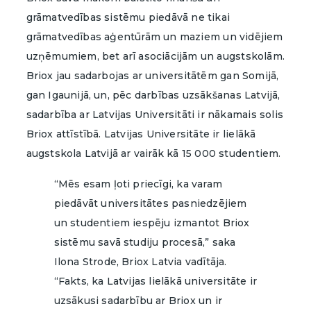
grāmatvedības sistēmu piedāvā ne tikai
grāmatvedības aģentūrām un maziem un vidējiem
uzņēmumiem, bet arī asociācijām un augstskolām.
Briox jau sadarbojas ar universitātēm gan Somijā,
gan Igaunijā, un, pēc darbības uzsākšanas Latvijā,
sadarbība ar Latvijas Universitāti ir nākamais solis
Briox attīstībā. Latvijas Universitāte ir lielākā
augstskola Latvijā ar vairāk kā 15 000 studentiem.
“Mēs esam ļoti priecīgi, ka varam
piedāvāt universitātes pasniedzējiem
un studentiem iespēju izmantot Briox
sistēmu savā studiju procesā,” saka
Ilona Strode, Briox Latvia vadītāja.
“Fakts, ka Latvijas lielākā universitāte ir
uzsākusi sadarbību ar Briox un ir