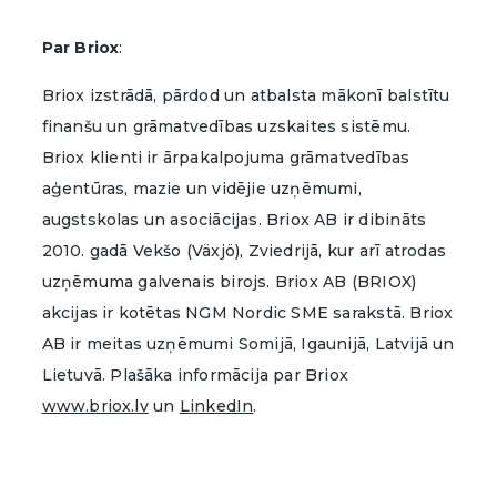
Par Briox
:
Briox izstrādā, pārdod un atbalsta mākonī balstītu
finanšu un grāmatvedības uzskaites sistēmu.
Briox klienti ir ārpakalpojuma grāmatvedības
aģentūras, mazie un vidējie uzņēmumi,
augstskolas un asociācijas. Briox AB ir dibināts
2010. gadā Vekšo (Växjö), Zviedrijā, kur arī atrodas
uzņēmuma galvenais birojs. Briox AB (BRIOX)
akcijas ir kotētas NGM Nordic SME sarakstā. Briox
AB ir meitas uzņēmumi Somijā, Igaunijā, Latvijā un
Lietuvā. Plašāka informācija par Briox
www.briox.lv
un
LinkedIn
.