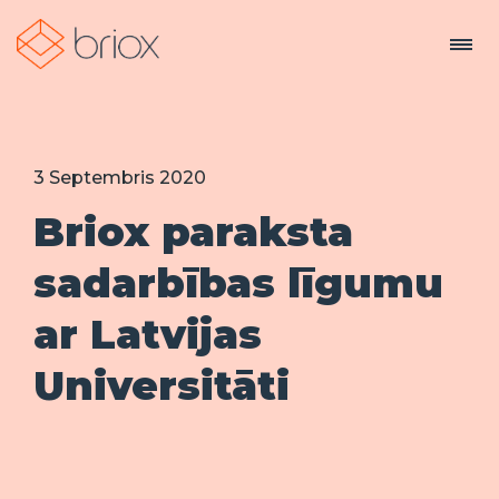
close
close
close
close
close
close
Ļaujiet mums iepazīstināt Jūs
Kam Jūs vēlaties iegādāties
Kam Jūs vēlaties iegādāties
Kam Jūs vēlaties iegādāties
Paldies, ka interesējaties par
Kāpēc Briox?
ar Briox
Briox risinājumu?
Briox risinājumu?
Briox risinājumu?
Briox Agency!
Cenas
done
Personīga saruna ar mūsu ekspertu
3 Septembris 2020
Savam klientam
Savam klientam
Savam klientam
Kontaktinformācija
Jūsu vārds*
done
Pielāgota Jūsu apstākļiem
Briox paraksta
Kā grāmatvedības uzņēmumam, Jums vienkārši
Kā grāmatvedības uzņēmumam, Jums vienkārši
Kā grāmatvedības uzņēmumam, Jums vienkārši
done
Bezmaksas
jāreģistrē jaunie klienti un sadarbības plāni
jāreģistrē jaunie klienti un sadarbības plāni
jāreģistrē jaunie klienti un sadarbības plāni
sadarbības līgumu
Izmēģiniet bez maksas
tieši sistēmā.
tieši sistēmā.
tieši sistēmā.
done
Bez saistībām
E-pasts*
ar Latvijas
Pieslēgties
Pieteikšanās
Pieteikšanās
Pieteikšanās
Mūsu demonstrācija galvenokārt paredzēta
Universitāti
language
arrow_drop_down
lv
Tālruņa numurs*
grāmatvedības uzņēmumiem un grāmatvežiem,
Sazinieties ar mums
Sazinieties ar mums
Sazinieties ar mums
kuri vēlas virzīt savu darbu digitālajā vidē.
Es piekrītu saņemt informāciju atbilstoši
privātuma politikai
.
Jūsu vārds*