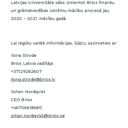
Latvijas Universitāte sāks izmantot Briox finanšu
un grāmatvedības sistēmu mācību procesā jau
2020. – 2021. mācību gadā.
Lai iegūtu vairāk informācijas, lūdzu, sazinieties ar:
Ilona Strode
Briox Latvia vadītāja
+37129262607
ilona.strode@briox.lv
Johan Nordqvist
CEO Briox
+46706618680
johan.nordqvist@briox.se