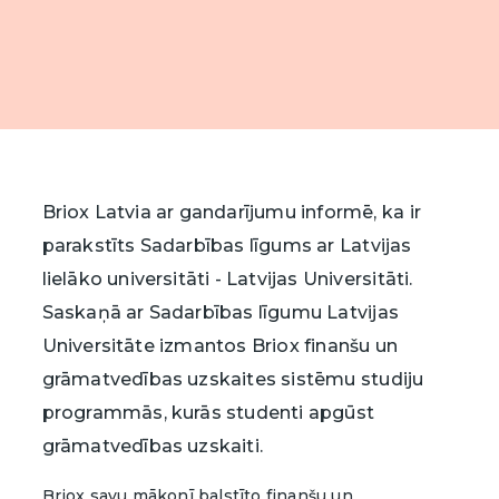
Savam uzņēmumam
Savam uzņēmumam
Savam uzņēmumam
Iesniegt
Ja esat uzņēmējs, kurš vēlas izmantot Briox,
Ja esat uzņēmējs, kurš vēlas izmantot Briox,
Ja esat uzņēmējs, kurš vēlas izmantot Briox,
E-pasts*
Jūsu grāmatvedis palīdzēs uzsākt darbu vai
Jūsu grāmatvedis palīdzēs uzsākt darbu vai
Jūsu grāmatvedis palīdzēs uzsākt darbu.
iegādāties Briox tiešsaistē, atverot saiti tālāk.
iegādāties Briox tiešsaistē, atverot saiti tālāk.
Briox uzņēmumiem
Tālruņa numurs*
Pirkt
Pirkt
Briox Latvia ar gandarījumu informē, ka ir
Es piekrītu saņemt informāciju atbilstoši
privātuma politikai
.
parakstīts Sadarbības līgums ar Latvijas
lielāko universitāti - Latvijas Universitāti.
Iesniegt
Saskaņā ar Sadarbības līgumu Latvijas
Universitāte izmantos Briox finanšu un
grāmatvedības uzskaites sistēmu studiju
programmās, kurās studenti apgūst
grāmatvedības uzskaiti.
Briox savu mākonī balstīto finanšu un