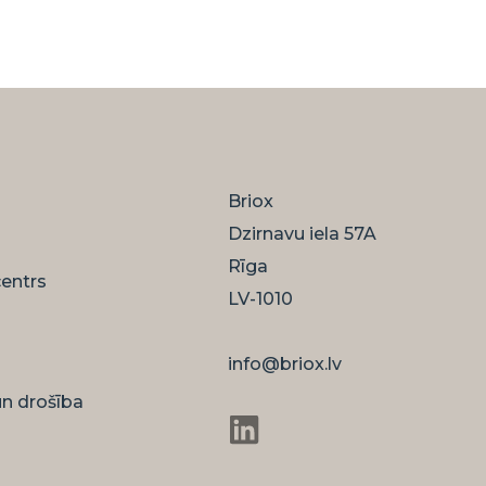
Briox
Dzirnavu iela 57A
Rīga
centrs
LV-1010
info@briox.lv
n drošība