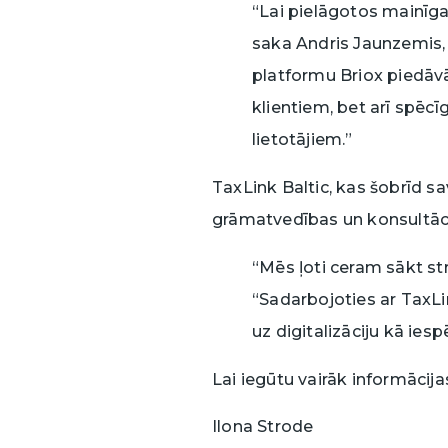
“Lai pielāgotos mainīga
saka Andris Jaunzemis,
platformu Briox piedā
klientiem, bet arī spēc
lietotājiem.”
TaxLink Baltic, kas šobrīd sa
grāmatvedības un konsultāci
“Mēs ļoti ceram sākt st
“Sadarbojoties ar TaxLi
uz digitalizāciju kā ies
Lai iegūtu vairāk informācijas
Ilona Strode