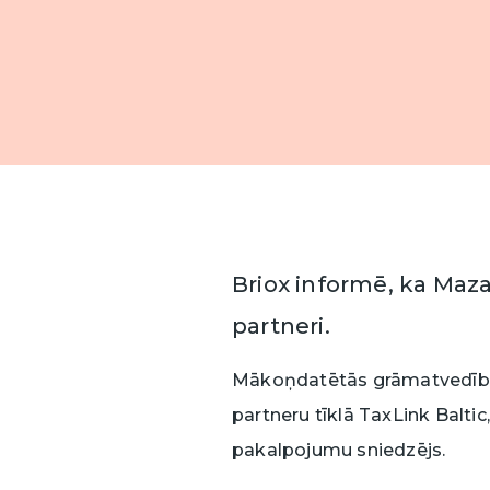
languag
Mū
T
gr
vē
S
S
S
J
Ja
Ja
Ja
gr
gr
gr
E
ti
ti
Briox informē, ka Mazar
partneri.
T
Mākoņdatētās grāmatvedības
partneru tīklā TaxLink Baltic
pakalpojumu sniedzējs.