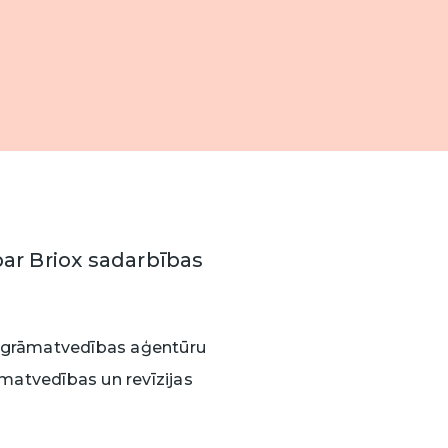
rrow_drop_down
x
x
 par Briox sadarbības
ā grāmatvedības aģentūru
āmatvedības un revīzijas