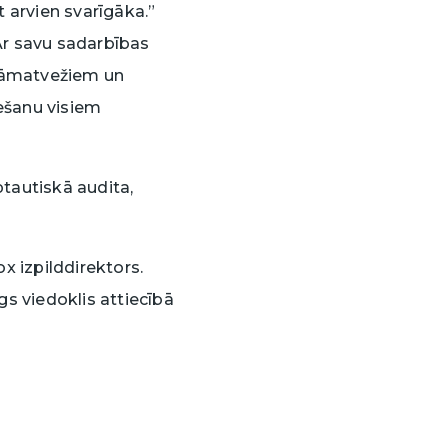
 arvien svarīgāka.”
Ar savu sadarbības
rāmatvežiem un
iešanu visiem
ptautiskā audita,
x izpilddirektors.
gs viedoklis attiecībā