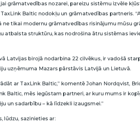
jai grāmatvedības nozarei, pareizu sistēmu izvēle kļūst
 TaxLink Baltic nodokļu un grāmatvedības partneris. “
vā ne tikai modernu grāmatvedības risinājumu mūsu g
īgu atbalsta struktūru, kas nodrošina ātru sistēmas iev
vā Latvijas birojā nodarbina 22 cilvēkus, ir vadošā star
ju uzņēmuma Mazars pārstāvis Latvijā un Lietuvā.
rādāt ar TaxLink Baltic,” komentē Johan Nordqvist, Brio
nk Baltic, mēs iegūstam partneri, ar kuru mums ir kopī
pēju un sadarbību – kā līdzekli izaugsmei.”
, lūdzu, sazinieties ar: