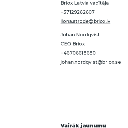
Briox Latvia vadītāja
+37129262607
ilona.strode@briox.lv
Johan Nordqvist
CEO Briox
+46706618680
johan.nordqvist@briox.se
Vairāk jaunumu